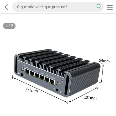
2
/
2