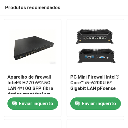
Produtos recomendados
Aparelho de firewall
PC Mini Firewall Intel®
Intel® H770 6*2.5G
Core™ i5-6200U 6*
LAN 4*10G SFP fibra
Gigabit LAN pFsense
Casa
óptica montável em
rack 1U
Enviar inquérito
Enviar inquérito
Produtos
Quem Somos