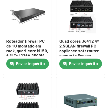
Fábrica
Controle de Qualidade
Roteador firewall PC
Quad cores J6412 4*
Fale Conosco
de 1U montado em
2.5GLAN firewall PC
rack, quad-core N150,
appliance soft router
6 NICs I226V 2500M,
support pFsense
Pedir um orçamento
compatível com
Enviar inquérito
Enviar inquérito
pFsense
Mini Pc industrial
PC industrial do painel
PC áspero da tabuleta